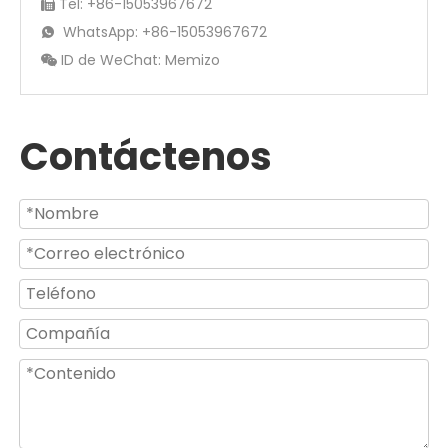
Tel: +86-15053967672

WhatsApp: +86-15053967672

ID de WeChat: Memizo

Contáctenos