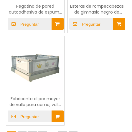
Pegatina de pared
Esteras de rompecabezas
autoadhesiva de espuma
de gimnasio negro de
XPE 3D personalizada
goma Eva Eva Eva
Preguntar
Preguntar
Fabricante al por mayor
de valla para cama, valla
protectora anticaída para
bebés, protector de borde
Preguntar
para cuna, barandilla para
cama elevadora vertical