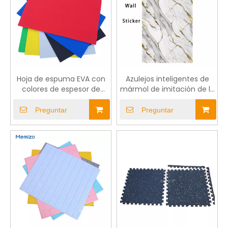
Hoja de espuma EVA con
Azulejos inteligentes de
colores de espesor de
mármol de imitación de la
diferentes tamaños
cocina Las pegatinas de la
pared de la pared de la
Preguntar
Preguntar
ducha se pueden enrollar
y personalizar en tamaño
y grosor