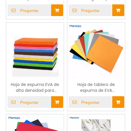
personalizables para
tamaño de color
diversos usos
Preguntar
Preguntar
Hoja de espuma EVA de
Hoja de tablero de
alta densidad para
espuma de EVA
paquete de bolsas de
certificada para calzado
equipaje único
para calzado
Preguntar
Preguntar