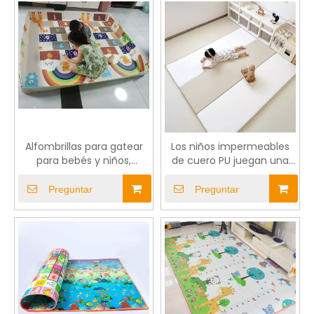
Alfombrillas para gatear
Los niños impermeables
para bebés y niños,
de cuero PU juegan una
alfombrilla de juego para
colchoneta no tóxica y
niños, piscina con valla de
duradera
Preguntar
Preguntar
borde Xpe