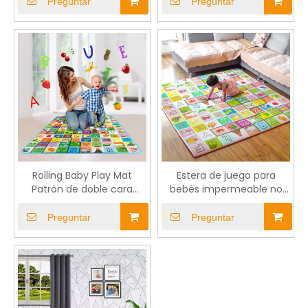
para bebé
Preguntar
Preguntar
Rolling Baby Play Mat
Estera de juego para
Patrón de doble cara
bebés impermeable no
impermeable Mat
tóxico
Preguntar
Preguntar