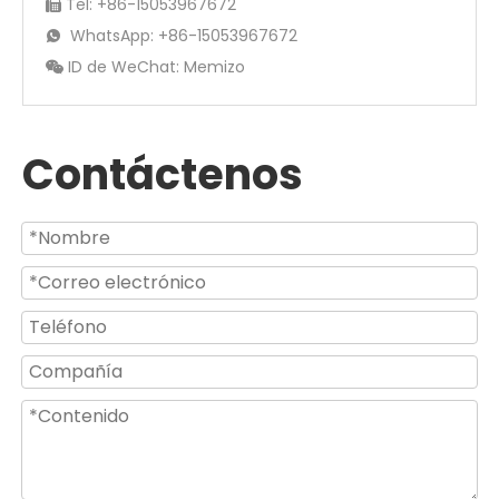
Tel: +86-15053967672

WhatsApp: +86-15053967672

ID de WeChat: Memizo

Contáctenos