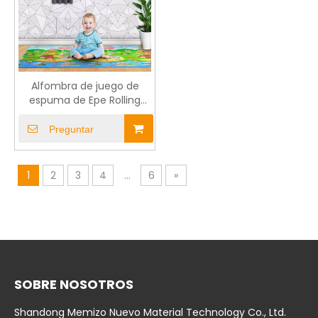
Alfombra de juego de
espuma de Epe Rolling
para niños
Preguntar
1
2
3
4
...
6
»
SOBRE NOSOTROS
Shandong Memizo Nuevo Material Technology Co., Ltd.