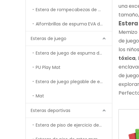
una exce
Estera de rompecabezas de goma
tamaño, 
Estera
Alfombrillas de espuma EVA de felpa entrelazadas.
Memizo
Esteras de juego
de juego
los niño
Estera de juego de espuma de epe
tóxica
,
enclavam
PU Play Mat
de juego
Estera de juego plegable de espuma XPE
explorar
Perfecto
Mat
Esteras deportivas
Estera de piso de ejercicio de gimnasia