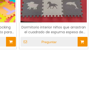
locking
Dormitorio interior niños que arrastran
to para
el cuadrado de espuma espesa de
espuma de espuma de juego
Preguntar