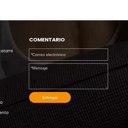
COMENTARIO
tatami
Entregar
ma
iento