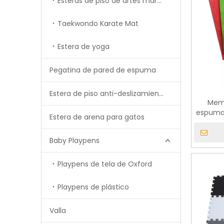
Esteras de piso de artes marciales de MMA Tatami
Taekwondo Karate Mat
Estera de yoga
Pegatina de pared de espuma
Estera de piso anti-deslizamiento
Memi
espuma 
Estera de arena para gatos
alfombr
Baby Playpens
Playpens de tela de Oxford
Playpens de plástico
Valla