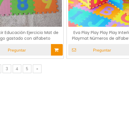
cir Educación Ejercicio Mat de
Eva Play Play Play Play Inter
ego gastado con alfabeto
Playmat Números de alfabe
gatear bebé bebé
Preguntar
Preguntar
3
4
5
»