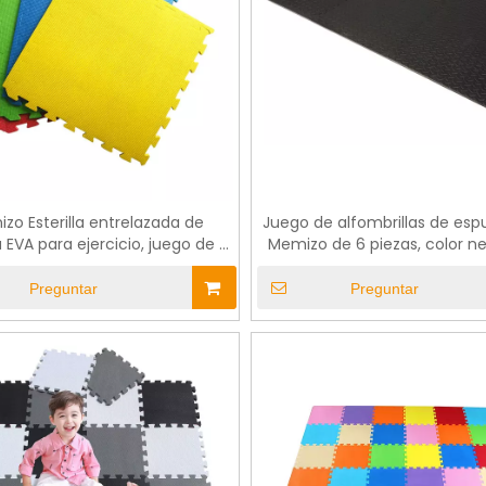
zo Esterilla entrelazada de
Juego de alfombrillas de es
EVA para ejercicio, juego de 8
Memizo de 6 piezas, color ne
illas de colores para el suelo,
cm x 180 cm
100cm x 200cm
Preguntar
Preguntar