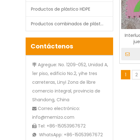
Productos de plástico HDPE
Productos combinados de plástico
Interlu
ju
Contáctenos
Agregue: No. 1209-052, Unidad A,

1er piso, edificio No.2, yihe tres
1
2
carreteras, Linyi Zona de libre
comercio integral, provincia de
Shandong, China
Correo electrónico:

info@memizo.com
Tel: +86-15053967672

WhatsApp: +86-15053967672
