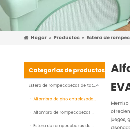
Hogar
»
Productos
»
Estera de rompe
Alf
Categorías de productos
EV
Estera de rompecabezas de tatami
Alfombra de piso entrelazada de espuma EVA
Memizo
ofrecien
Alfombra de rompecabezas de forma de espuma cortada
juegos, 
Estera de rompecabezas de espuma impresa
diseñado