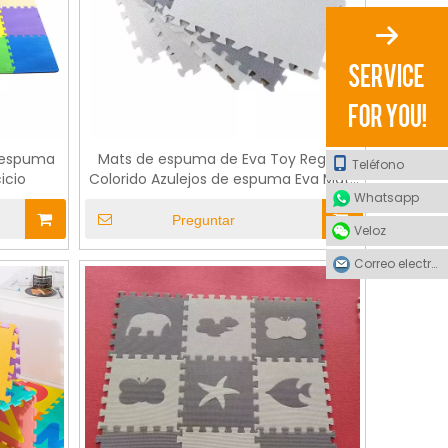
 espuma
Mats de espuma de Eva Toy Regalo
Teléfono
icio
Colorido Azulejos de espuma Eva Mats
Whatsapp
de juego de piso no tóxico
Preguntar
Veloz
Correo electrónico