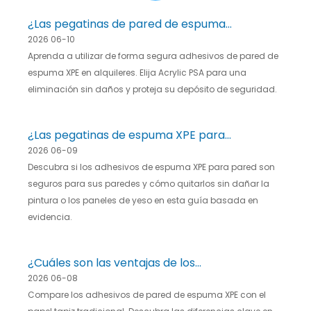
¿Las pegatinas de pared de espuma
2026 06-10
XPE son buenas para la decoración
Aprenda a utilizar de forma segura adhesivos de pared de
de viviendas de alquiler?
espuma XPE en alquileres. Elija Acrylic PSA para una
eliminación sin daños y proteja su depósito de seguridad.
¿Las pegatinas de espuma XPE para
2026 06-09
pared dañan o desprenden la
Descubra si los adhesivos de espuma XPE para pared son
pintura?
seguros para sus paredes y cómo quitarlos sin dañar la
pintura o los paneles de yeso en esta guía basada en
evidencia.
¿Cuáles son las ventajas de los
2026 06-08
adhesivos de espuma para pared
Compare los adhesivos de pared de espuma XPE con el
XPE en comparación con el papel