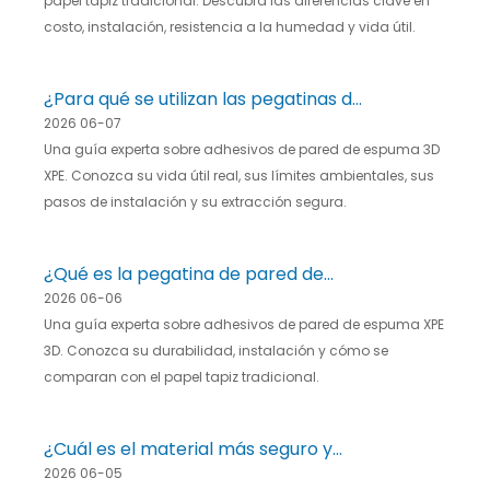
papel tapiz tradicional. Descubra las diferencias clave en
tapiz?
costo, instalación, resistencia a la humedad y vida útil.
¿Para qué se utilizan las pegatinas de
2026 06-07
pared de espuma XPE en la
Una guía experta sobre adhesivos de pared de espuma 3D
decoración de interiores?
XPE. Conozca su vida útil real, sus límites ambientales, sus
pasos de instalación y su extracción segura.
¿Qué es la pegatina de pared de
2026 06-06
espuma XPE?
Una guía experta sobre adhesivos de pared de espuma XPE
3D. Conozca su durabilidad, instalación y cómo se
comparan con el papel tapiz tradicional.
¿Cuál es el material más seguro y
2026 06-05
saludable para las esterillas de yoga