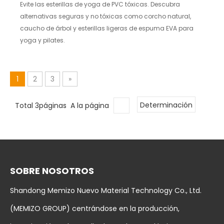
Evite las esterillas de yoga de PVC tóxicas. Descubra
y pilates?
alternativas seguras y no tóxicas como corcho natural,
caucho de árbol y esterillas ligeras de espuma EVA para
yoga y pilates.
1
2
3
»
Total 3páginas A la página
Determinación
SOBRE NOSOTROS
Shandong Memizo Nuevo Material Technology Co., Ltd.
(MEMIZO GROUP) centrándose en la producción,