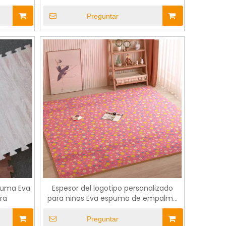
logotipo
para los pisos
tos
Preguntar
spuma Eva
Espesor del logotipo personalizado
ra
para niños Eva espuma de empalme
de empalme estatera de
rompecabezas
Preguntar