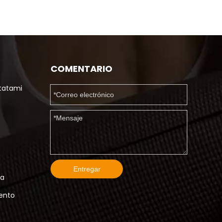
COMENTARIO
tatami
Entregar
ma
iento