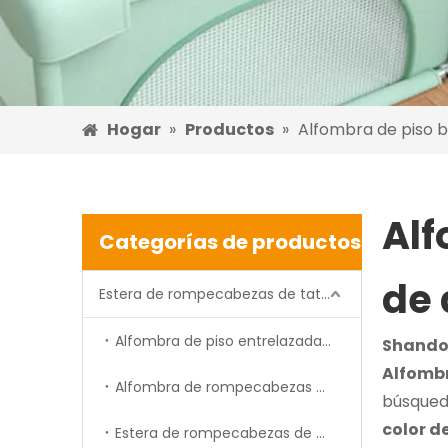
Hogar
»
Productos
»
Alfombra de piso b
Alf
Categorías de productos
de 
Estera de rompecabezas de tatami
Alfombra de piso entrelazada de espuma EVA
Shandon
Alfombr
Alfombra de rompecabezas de forma de espuma cortada
búsqueda
color d
Estera de rompecabezas de espuma impresa