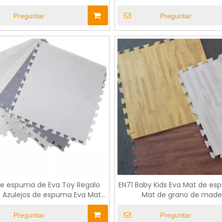
madera Eva Eva Puzzle Mat
de la espuma de EVA con el 
modificado para requisi
Preguntar
Preguntar
particulares
e espuma de Eva Toy Regalo
EN71 Baby Kids Eva Mat de e
o Azulejos de espuma Eva Mats
Mat de grano de made
 juego de piso no tóxico
Preguntar
Preguntar