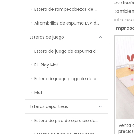
es diseñ
Estera de rompecabezas de goma
también 
interesa
Alfombrillas de espuma EVA de felpa entrelazadas.
impres
Esteras de juego
Estera de juego de espuma de epe
PU Play Mat
Estera de juego plegable de espuma XPE
Mat
Esteras deportivas
Estera de piso de ejercicio de gimnasia
Venta c
precio