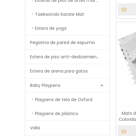
Esteras de piso de artes marciales de MMA Tatami
de 
Taekwondo Karate Mat
Estera de yoga
Pegatina de pared de espuma
Estera de piso anti-deslizamiento
Estera de arena para gatos
Baby Playpens
Playpens de tela de Oxford
Mats d
Playpens de plástico
Colorid
de
Valla