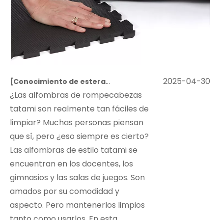
2025-04-30
[
Conocimiento de esteras de rompecabezas
]
¿Son las
¿Las alfombras de rompecabezas
tatami son realmente tan fáciles de
limpiar? Muchas personas piensan
que sí, pero ¿eso siempre es cierto?
Las alfombras de estilo tatami se
encuentran en los docentes, los
gimnasios y las salas de juegos. Son
amados por su comodidad y
aspecto. Pero mantenerlos limpios
tanto como usarlos. En esta