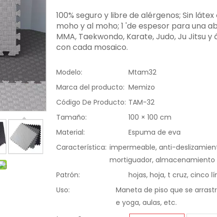
100% seguro y libre de alérgenos; Sin láte
moho y al moho; 1 'de espesor para una 
MMA, Taekwondo, Karate, Judo, Ju Jitsu y á
con cada mosaico.
Modelo:
Mtam32
Marca del producto:
Memizo
Código De Producto:
TAM-32
Tamaño:
100 × 100 cm
Material:
Espuma de eva
Característica:
impermeable, anti-deslizamient
mortiguador, almacenamiento
Patrón:
hojas, hoja, t cruz, cinco l
Uso:
Maneta de piso que se arrastra
e yoga, aulas, etc.