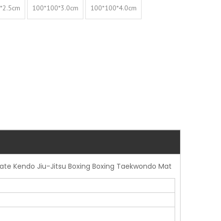
*2.5cm
100*100*3.0cm
100*100*4.0cm
rate Kendo Jiu-Jitsu Boxing Boxing Taekwondo Mat