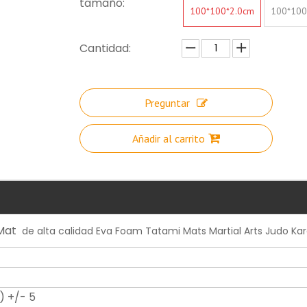
tamaño:
100*100*2.0cm
100*100
Cantidad:
Preguntar
Añadir al carrito
 Mat
de alta calidad Eva Foam Tatami Mats Martial Arts Judo Ka
) +/- 5